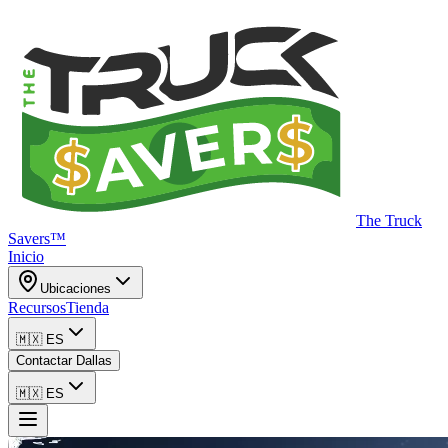
The Truck
Savers™
Inicio
Ubicaciones
Recursos
Tienda
🇲🇽
ES
Contactar Dallas
🇲🇽
ES