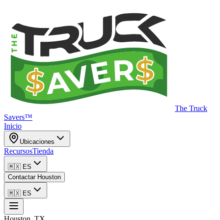
The Truck
Savers™
Inicio
Ubicaciones
Recursos
Tienda
🇲🇽
ES
Contactar Houston
🇲🇽
ES
Houston, TX