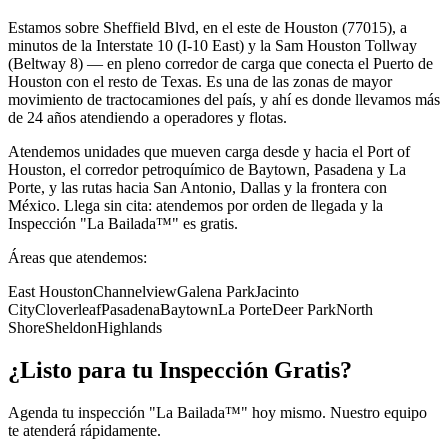
Estamos sobre Sheffield Blvd, en el este de Houston (77015), a
minutos de la Interstate 10 (I-10 East) y la Sam Houston Tollway
(Beltway 8) — en pleno corredor de carga que conecta el Puerto de
Houston con el resto de Texas. Es una de las zonas de mayor
movimiento de tractocamiones del país, y ahí es donde llevamos más
de 24 años atendiendo a operadores y flotas.
Atendemos unidades que mueven carga desde y hacia el Port of
Houston, el corredor petroquímico de Baytown, Pasadena y La
Porte, y las rutas hacia San Antonio, Dallas y la frontera con
México. Llega sin cita: atendemos por orden de llegada y la
Inspección "La Bailada™" es gratis.
Áreas que atendemos:
East Houston
Channelview
Galena Park
Jacinto
City
Cloverleaf
Pasadena
Baytown
La Porte
Deer Park
North
Shore
Sheldon
Highlands
¿Listo para tu Inspección Gratis?
Agenda tu inspección "La Bailada™" hoy mismo. Nuestro equipo
te atenderá rápidamente.