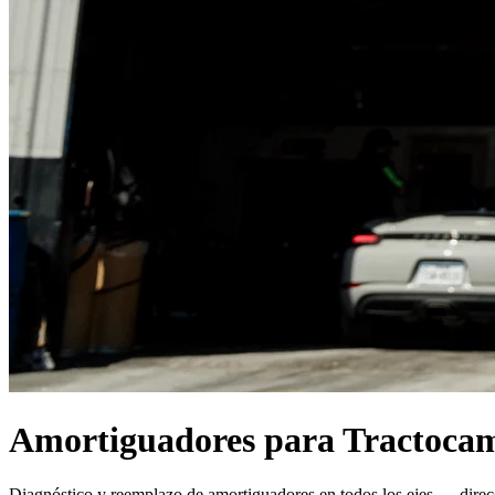
Amortiguadores para Tractocam
Diagnóstico y reemplazo de amortiguadores en todos los ejes — direc