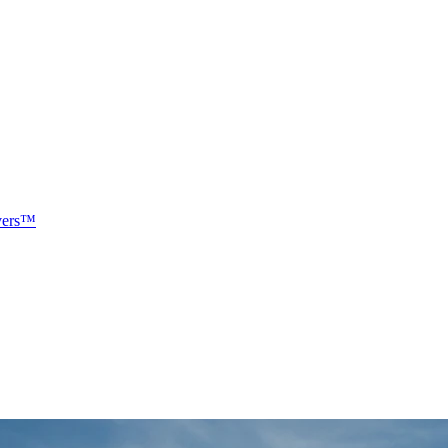
vers™