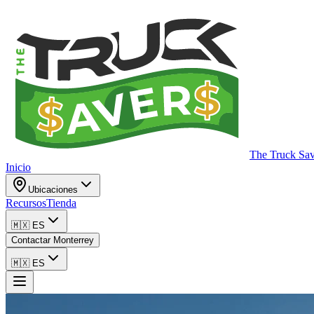
The Truck Sa
Inicio
Ubicaciones
Recursos
Tienda
🇲🇽
ES
Contactar Monterrey
🇲🇽
ES