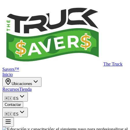
The Truck
Savers™
Inicio
Ubicaciones
Recursos
Tienda
🇲🇽
ES
Contactar
🇲🇽
ES