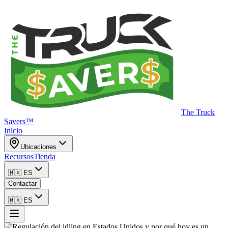
The Truck
Savers™
Inicio
Ubicaciones
Recursos
Tienda
🇲🇽
ES
Contactar
🇲🇽
ES